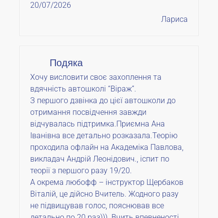
20/07/2026
Лариса
Подяка
Хочу висловити своє захоплення та
вдячність автошколі “Віраж”.
З першого дзвінка до цієї автошколи до
отримання посвідчення завжди
відчувалась підтримка.Приємна Ана
Іванівна все детально розказала.Теорію
проходила офлайн на Академіка Павлова,
викладач Андрій Леонідович., іспит по
теорії з першого разу 19/20.
А окрема любофф – інструктор Щербаков
Віталій, це дійсно Вчитель. Жодного разу
не підвищував голос, пояснював все
детально по 20 раз))). Вчить впевненості