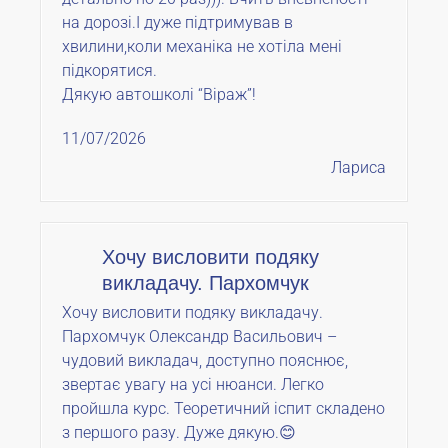
на дорозі.І дуже підтримував в
хвилини,коли механіка не хотіла мені
підкорятися.
Дякую автошколі “Віраж”!
11/07/2026
Лариса
Хочу висловити подяку
викладачу. Пархомчук
Хочу висловити подяку викладачу.
Пархомчук Олександр Васильович –
чудовий викладач, доступно пояснює,
звертає увагу на усі нюанси. Легко
пройшла курс. Теоретичний іспит складено
з першого разу. Дуже дякую.😊