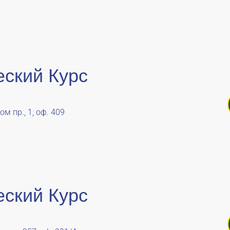
еский Курс
м пр., 1, оф. 409
еский Курс