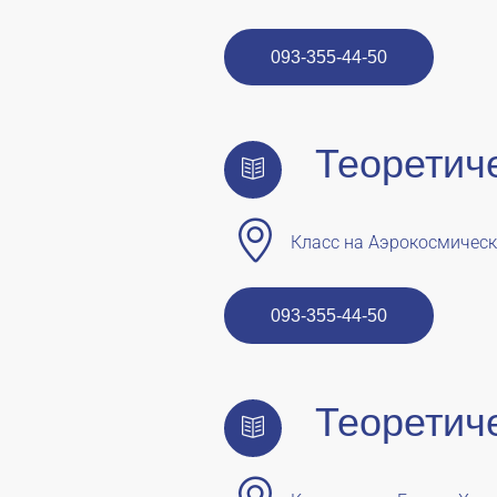
093-355-44-50
Теоретич
Класс на Аэрокосмическо
093-355-44-50
Теоретич