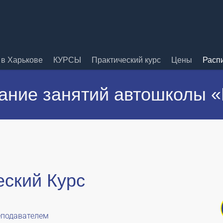
в Харькове
КУРСЫ
Практический курс
Цены
Расп
ание занятий автошколы 
еский Курс
еподавателем