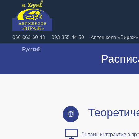
066-063-60-43
093-355-44-50
Автошкола «Вираж» 
Русский
Распис
Теоретич
Онлайн интерактив з пр