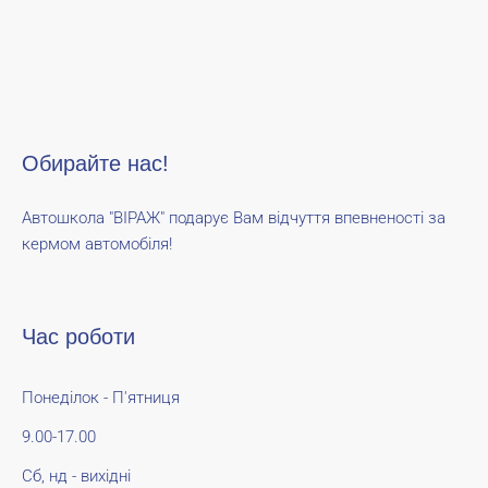
Обирайте нас!
Автошкола "ВІРАЖ" подарує Вам відчуття впевненості за
кермом автомобіля!
Час роботи
Понеділок - П'ятниця
9.00-17.00
Сб, нд - вихідні