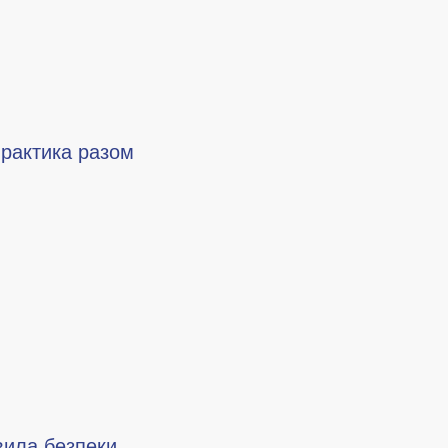
практика разом
авила безпеки