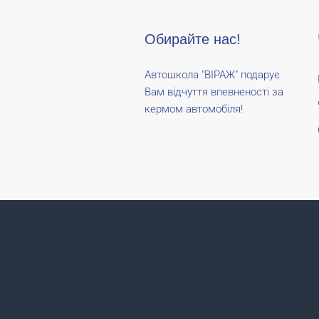
Обирайте нас!
Автошкола "ВІРАЖ" подарує
Вам відчуття впевненості за
кермом автомобіля!