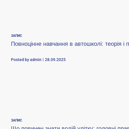
ЗАПИС
Повноцінне навчання в автошколі: теорія і 
Posted by
admin
28.09.2025
ЗАПИС
Що повинен знати водій улітку: головні пр