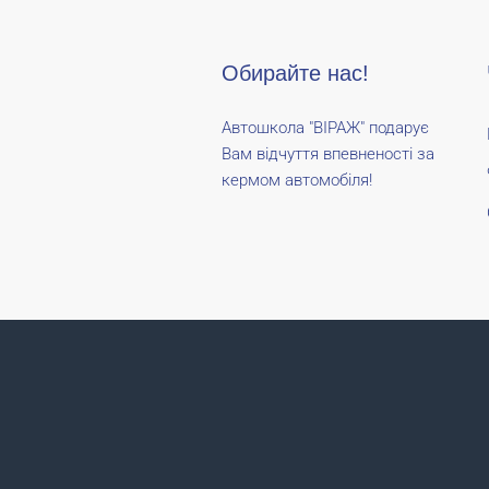
Обирайте нас!
Автошкола "ВІРАЖ" подарує
Вам відчуття впевненості за
кермом автомобіля!