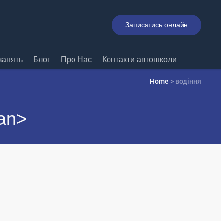
Записатись онлайн
занять
Блог
Про Нас
Контакти автошколи
Home
>
водіння
an>