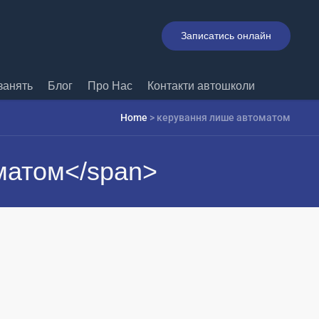
Записатись онлайн
занять
Блог
Про Нас
Контакти автошколи
Home
>
керування лише автоматом
матом</span>