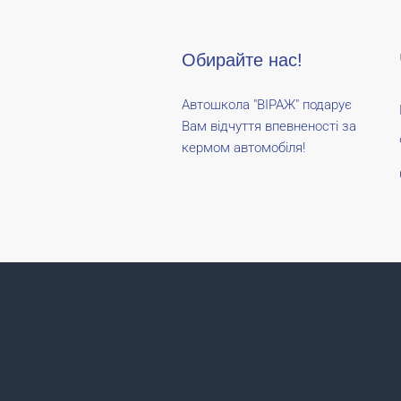
Обирайте нас!
Автошкола "ВІРАЖ" подарує
Вам відчуття впевненості за
кермом автомобіля!