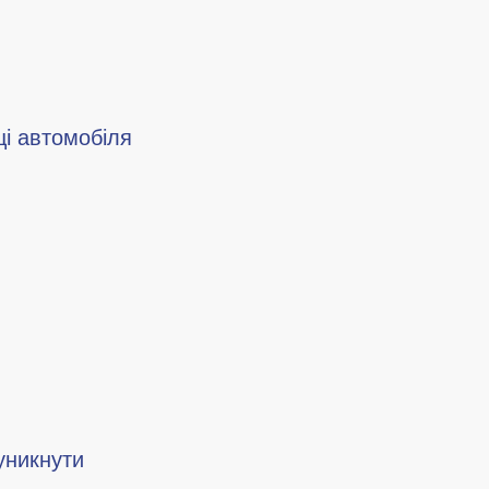
ці автомобіля
 уникнути