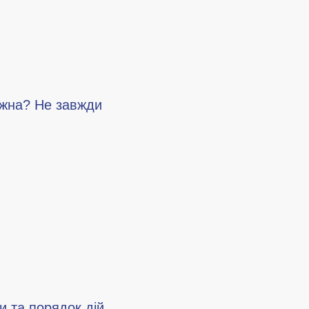
ожна? Не завжди
и та порядок дій