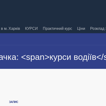
в м. Харків
КУРСИ
Практичний курс
Ціни
Розклад 
ачка: <span>курси водіїв</
ЗАПИС