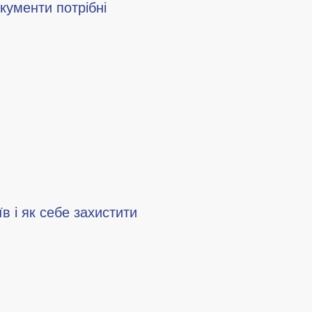
окументи потрібні
в і як себе захистити