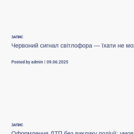
ЗАПИС
Червоний сигнал світлофора — їхати не м
Posted by
admin
09.06.2025
ЗАПИС
Оформлення ДТП без виклику поліції: умов