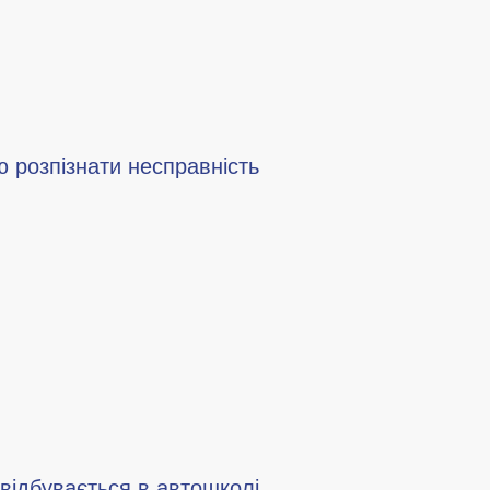
ю розпізнати несправність
 відбувається в автошколі