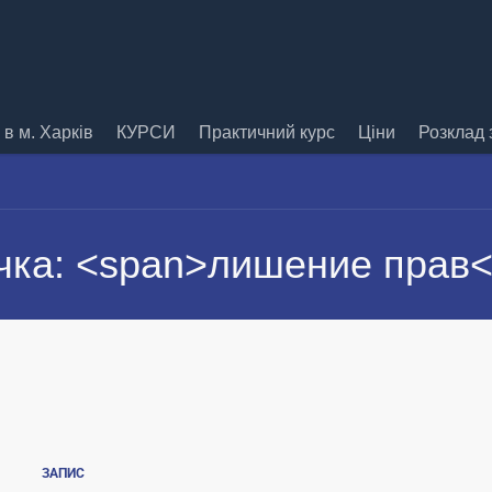
в м. Харків
КУРСИ
Практичний курс
Ціни
Розклад 
чка: <span>лишение прав<
ЗАПИС