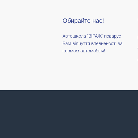
Обирайте нас!
Автошкола "ВІРАЖ" подарує
Вам відчуття впевненості за
кермом автомобіля!