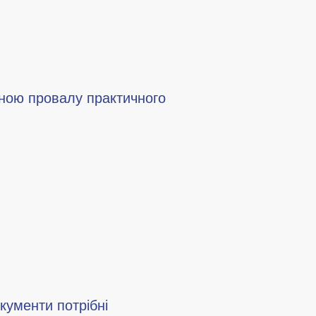
иною провалу практичного
окументи потрібні