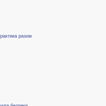
практика разом
авила безпеки