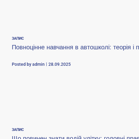
ЗАПИС
Повноцінне навчання в автошколі: теорія і 
Posted by
admin
28.09.2025
ЗАПИС
Що повинен знати водій улітку: головні пр