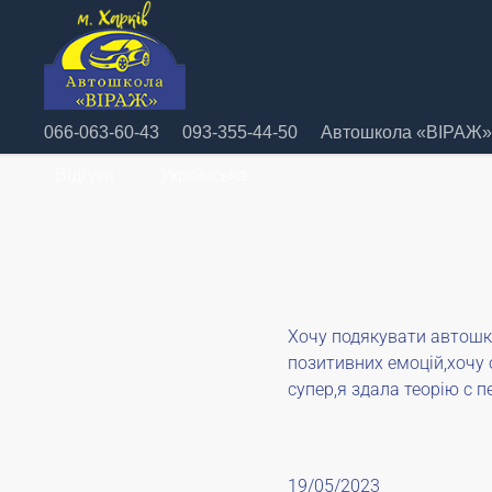
066-063-60-43
093-355-44-50
Автошкола «ВІРАЖ» 
Відгуки
Українська
Хочу подякувати автошко
позитивних емоцій,хочу о
супер,я здала теорію с п
19/05/2023