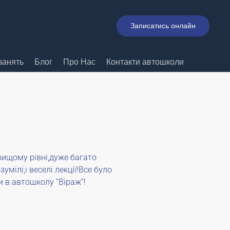
Записатись онлайн
занять
Блог
Про Нас
Контакти автошколи
вищому рівні,дуже багато
мілі,і веселі лекції!Все було
и в автошколу “Віраж”!