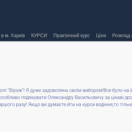
в м. Харків
КУРСИ
Практичний курс
Ціни
Розклад 
лі “Віраж”! Я дуже задоволена своїм вибором!Все було на 
собливо подякувати Олександру Васильовичу за цікаві,зрозу
ершого разу! Якщо ви думаєте йти на курси водіння,то тільк