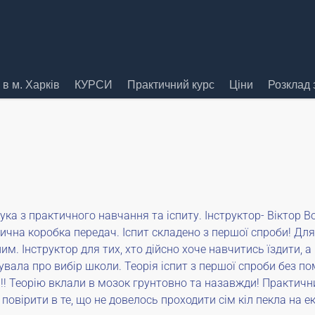
в м. Харків
КУРСИ
Практичний курс
Ціни
Розклад 
дгука з практичного навчання та іспиту. Інструктор- Віктор
ична коробка передач. Іспит складено з першої спроби! Дл
м. Інструктор для тих, хто дійсно хоче навчитись їздити, а
вала про вибір школи. Теорія іспит з першої спроби без по
! Теорію вклали в мозок грунтовно та назавжди! Практични
повірити в те, що не довелось проходити сім кіл пекла на е