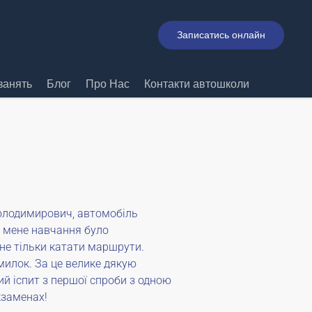
Записатись онлайн
занять
Блог
Про Нас
Контакти автошколи
 Володимирович, автомобіль
я мене навчання було
 не тільки катати маршрути.
милок. За це велике дякую
й іспит з першої спроби з одною
кзаменах!