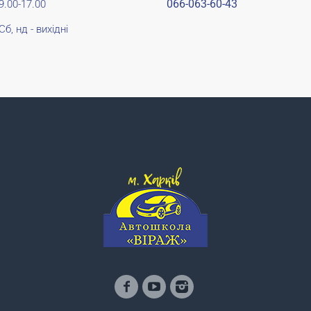
066-063-60-43
9.00-17.00
Сб, нд - вихідні