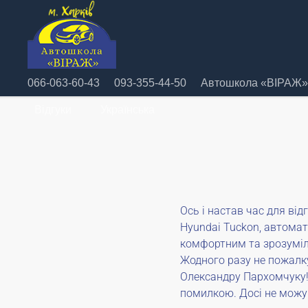
066-063-60-43
093-355-44-50
Автошкола «ВІРАЖ» 
Відгуки
Українська
Ось і настав час для ві
Hyundai Tuckon, автомат
комфортним та зрозуміли
Жодного разу не пожалку
Олександру Пархомчуку!!
помилкою. Досі не можу 