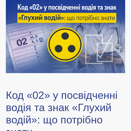
Код «02» у посвідченні
водія та знак «Глухий
водій»: що потрібно