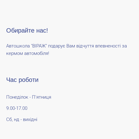
Обирайте нас!
Автошкола "ВІРАЖ" подарує Вам відчуття впевненості за
кермом автомобіля!
Час роботи
Понеділок - П'ятниця
9.00-17.00
Сб, нд - вихідні