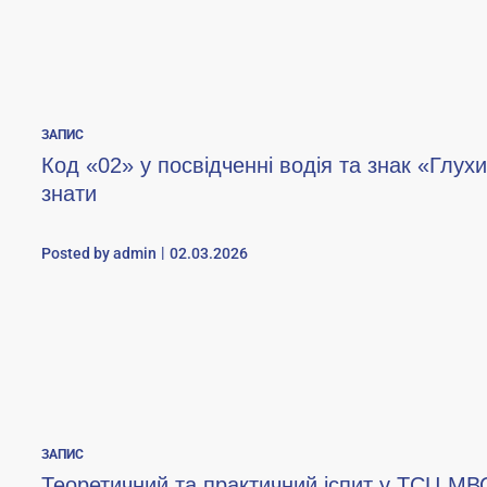
ЗАПИС
Код «02» у посвідченні водія та знак «Глух
знати
Posted by
admin
02.03.2026
ЗАПИС
Теоретичний та практичний іспит у ТСЦ МВ