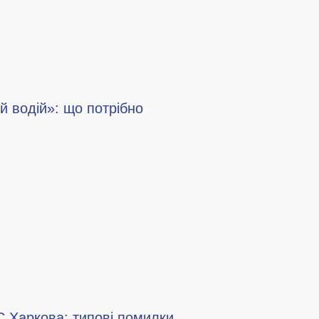
ий водій»: що потрібно
С Харкова: типові помилки