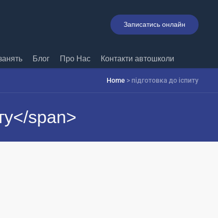
Записатись онлайн
занять
Блог
Про Нас
Контакти автошколи
Home
>
підготовка до іспиту
ту</span>