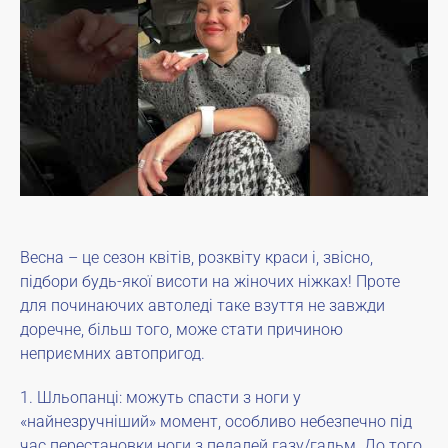
Весна – це сезон квітів, розквіту краси і, звісно,
підбори будь-якої висоти на жіночих ніжках! Проте
для починаючих автоледі таке взуття не завжди
доречне, більш того, може стати причиною
неприємних автопригод.
1. Шльопанці: можуть спасти з ноги у
«найнезручніший» момент, особливо небезпечно під
час перестановки ноги з педалей газу/гальм. До того