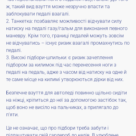
ж, такий вид взуття може незручно впасти та
заблокувати педалі взагалі.
2. Танкетка: позбавляє можливості відчувати силу
натиску на педалі газу/гальм для виконання певного
маневру. Крім того, границі педалей можуть зовсім
не відчуватись – існує ризик взагалі промахнутись по
педалі.
3. Високі підбори-шпильки: є ризик зачеплення
підбором за килимок під час перенесення ноги з
педалі на педаль, адже з часом від натиску на одне й
те саме місце на килимі утворюються дірки від них.
Безпечне взуття для автоледі повинно щільно сидіти
на ніжці, кріпиться до неї за допомогою застібок так,
щоб воно не висіло на пальчиках, а прилягало до
пʼяти.
Це не означає, що про підбори треба забути і
підлаштувати свій гардероб до кедів. В улюблене